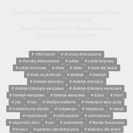
Regulamin sklepu
Start
Oferta
Cennik
Gabinet w Warszawie
O mnie
Polityka prywatności
Publikacje i media
Blog
Sklep
Moje konto
F.A.Q.
Regulamin sklepu
F.A.Q.
Polityka prywatności
Kontakt
Kontakt
1000 kalorii
choroby dietozależne
choroby dietozależne
cukier
cukier brązowy
cukier trzcinowy
dieta
dieta
dieta dla faceta
dieta na płodność
dietetyk
dietetyk
dietetyk dziecięcy
dietetyk dziecięcy
dietetyk dziecięcy warszawa
dietetyk dziecięcy warszawa
dietetyk warszawa
dietetyk warszawa
dzieci
intro1
jojo
jojo
lifestyle medicine
medycyna stylu życia
metaboliczna otyłość
motywacja
motywacja
nawyk
niepłodność
odchudzanie
odchudzanie
odporność dieci
por
suplementy
tkanka tłuszczowa
tłuszcz
wartości zdrowotne pora
witaminy dla dzieci