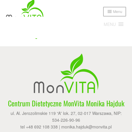
Menu
MENU
Home
Blog-archive-autor
Expand
Poznajmy się!
child
menu
Expand
Oferta
child
menu
Cennik
Sklep
Centrum Dietetyczne MonVita Monika Hajduk
Publikacje i media
ul. Al. Jerozolimskie 119 “A” lok. 27, 02-017 Warszawa, NIP:
534-226-90-96
Blog
tel +48 692 108 338 |
monika.hajduk@monvita.pl