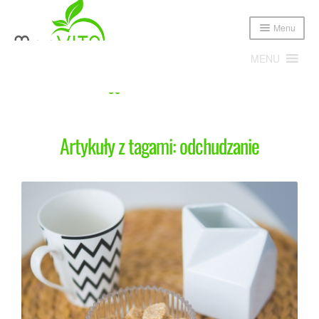
Menu
MENU
Home
Posts tagged “odchudzanie”
Expand
Poznajmy się!
child
Artykuły z tagami: odchudzanie
menu
Expand
Oferta
child
menu
Cennik
Sklep
Publikacje i media
Blog