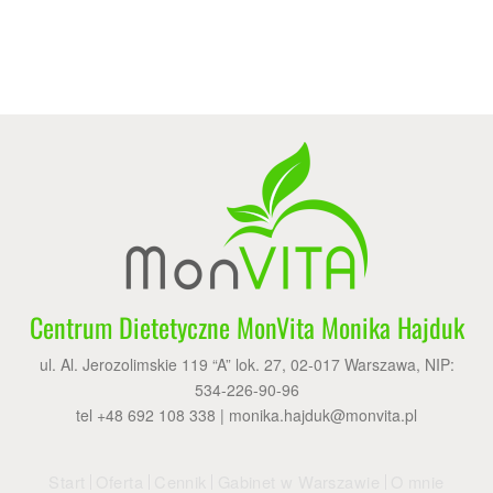
Centrum Dietetyczne MonVita Monika Hajduk
ul. Al. Jerozolimskie 119 “A” lok. 27, 02-017 Warszawa, NIP:
534-226-90-96
tel +48 692 108 338 |
monika.hajduk@monvita.pl
Start
Oferta
Cennik
Gabinet w Warszawie
O mnie