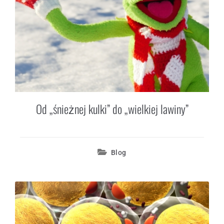
Od „śnieżnej kulki” do „wielkiej lawiny”
Blog