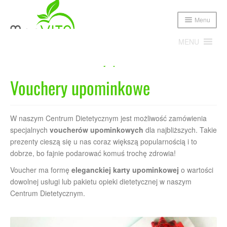
Menu
MENU
Home
Dieta
Vouchery upominkowe
Vouchery upominkowe
Expand
Poznajmy się!
child
menu
Expand
Oferta
W naszym Centrum Dietetycznym jest możliwość zamówienia
child
menu
specjalnych
voucherów upominkowych
dla najbliższych. Takie
Oferta indywidualna
prezenty cieszą się u nas coraz większą popularnością i to
dobrze, bo fajnie podarować komuś trochę zdrowia!
E-porady i dieta on-line
Voucher ma formę
eleganckiej karty upominkowej
o wartości
dowolnej usługi lub pakietu opieki dietetycznej w naszym
Oferta dla firm i placówek oświaty
Centrum Dietetycznym.
Program JUNIOR