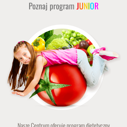
Poznaj program
J
U
N
I
O
R
Nasze Centrum oferuje program dietetyczny