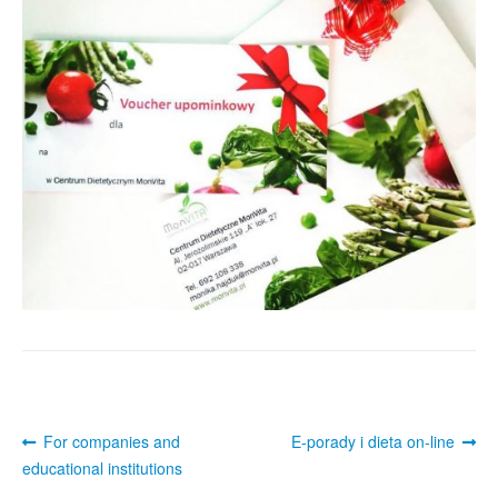
Vouchery upominkowe
Cennik
Sklep
Publikacje i media
Blog
Regulamin sklepu
Polityka prywatności
F.A.Q.
Post
Kontakt
Previous
Next
For companies and
E-porady i dieta on-line
post:
post:
navigation
educational institutions