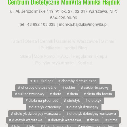
Centrum Dietetyczne MonVita Monika Hajduk
ul. Al. Jerozolimskie 119 “A” lok. 27, 02-017 Warszawa, NIP:
534-226-90-96
tel +48 692 108 338 |
monika.hajduk@monvita.pl
Start
Oferta
Cennik
Gabinet w Warszawie
O mnie
Publikacje i media
Blog
Sklep
Moje konto
F.A.Q.
Regulamin sklepu
Polityka prywatności
Kontakt
1000 kalorii
choroby dietozależne
choroby dietozależne
cukier
cukier brązowy
cukier trzcinowy
dieta
dieta
dieta dla faceta
dieta na płodność
dietetyk
dietetyk
dietetyk dziecięcy
dietetyk dziecięcy
dietetyk dziecięcy warszawa
dietetyk dziecięcy warszawa
dietetyk warszawa
dietetyk warszawa
dzieci
intro1
jojo
jojo
lifestyle medicine
medycyna stylu życia