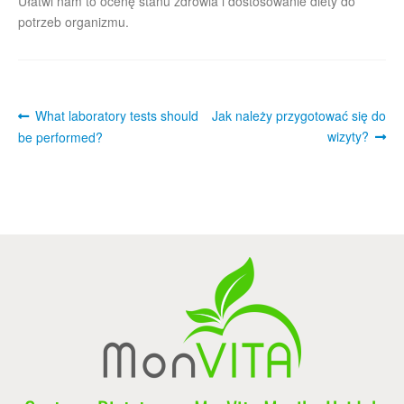
Ułatwi nam to ocenę stanu zdrowia i dostosowanie diety do
Regulamin sklepu
potrzeb organizmu.
Polityka prywatności
F.A.Q.
Post
Previous
Next
What laboratory tests should
Jak należy przygotować się do
post:
post:
wizyty?
navigation
be performed?
Kontakt