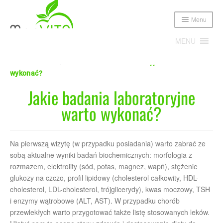
Menu
MENU
Home
FAQ
Jakie badania laboratoryjne warto
wykonać?
Expand
Poznajmy się!
Jakie badania laboratoryjne
child
menu
warto wykonać?
Expand
Oferta
child
menu
Cennik
Na pierwszą wizytę (w przypadku posiadania) warto zabrać ze
sobą aktualne wyniki badań biochemicznych: morfologia z
Sklep
rozmazem, elektrolity (sód, potas, magnez, wapń), stężenie
glukozy na czczo, profil lipidowy (cholesterol całkowity, HDL-
Publikacje i media
cholesterol, LDL-cholesterol, trójglicerydy), kwas moczowy, TSH
i enzymy wątrobowe (ALT, AST). W przypadku chorób
Blog
przewlekłych warto przygotować także listę stosowanych leków.