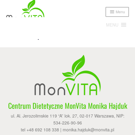
Menu
MENU
Home
Diety
Oferta dla firm
Expand
Poznajmy się!
child
menu
Expand
Oferta
child
menu
Cennik
Sklep
Centrum Dietetyczne MonVita Monika Hajduk
Publikacje i media
ul. Al. Jerozolimskie 119 “A” lok. 27, 02-017 Warszawa, NIP:
534-226-90-96
Blog
tel +48 692 108 338 |
monika.hajduk@monvita.pl