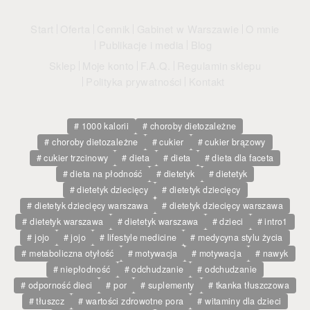
Regulamin sklepu
Start
Oferta
Cennik
Gabinet w Warszawie
O mnie
Polityka prywatności
Publikacje i media
Blog
Sklep
Moje konto
F.A.Q.
Regulamin sklepu
F.A.Q.
Polityka prywatności
Kontakt
Kontakt
1000 kalorii
choroby dietozależne
choroby dietozależne
cukier
cukier brązowy
cukier trzcinowy
dieta
dieta
dieta dla faceta
dieta na płodność
dietetyk
dietetyk
dietetyk dziecięcy
dietetyk dziecięcy
dietetyk dziecięcy warszawa
dietetyk dziecięcy warszawa
dietetyk warszawa
dietetyk warszawa
dzieci
intro1
jojo
jojo
lifestyle medicine
medycyna stylu życia
metaboliczna otyłość
motywacja
motywacja
nawyk
niepłodność
odchudzanie
odchudzanie
odporność dieci
por
suplementy
tkanka tłuszczowa
tłuszcz
wartości zdrowotne pora
witaminy dla dzieci