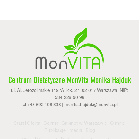
Centrum Dietetyczne MonVita Monika Hajduk
ul. Al. Jerozolimskie 119 “A” lok. 27, 02-017 Warszawa, NIP:
534-226-90-96
tel +48 692 108 338 |
monika.hajduk@monvita.pl
Start
Oferta
Cennik
Gabinet w Warszawie
O mnie
Publikacje i media
Blog