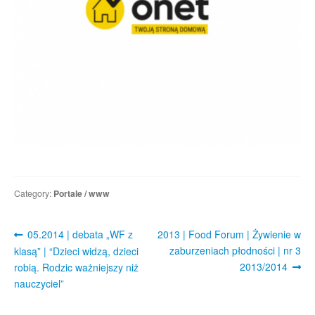
Regulamin sklepu
Polityka prywatności
F.A.Q.
Kontakt
Category:
Portale / www
Post
Previous
Next
05.2014 | debata „WF z
2013 | Food Forum | Żywienie w
post:
post:
zaburzeniach płodności | nr 3
navigation
klasą” | “Dzieci widzą, dzieci
2013/2014
robią. Rodzic ważniejszy niż
nauczyciel”