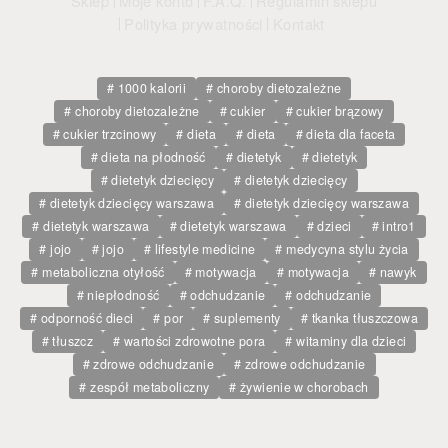
Sklep
Moje konto
F.A.Q.
Regulamin sklepu
Polityka prywatności
Kontakt
1000 kalorii
choroby dietozależne
choroby dietozależne
cukier
cukier brązowy
cukier trzcinowy
dieta
dieta
dieta dla faceta
dieta na płodność
dietetyk
dietetyk
dietetyk dziecięcy
dietetyk dziecięcy
dietetyk dziecięcy warszawa
dietetyk dziecięcy warszawa
dietetyk warszawa
dietetyk warszawa
dzieci
intro1
jojo
jojo
lifestyle medicine
medycyna stylu życia
metaboliczna otyłość
motywacja
motywacja
nawyk
niepłodność
odchudzanie
odchudzanie
odporność dieci
por
suplementy
tkanka tłuszczowa
tłuszcz
wartości zdrowotne pora
witaminy dla dzieci
zdrowe odchudzanie
zdrowe odchudzanie
zespół metaboliczny
żywienie w chorobach