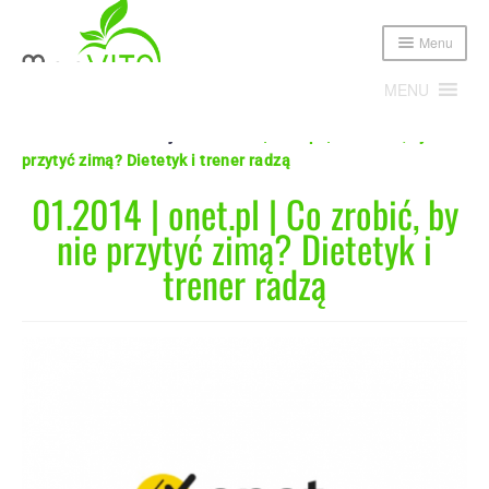
Menu
MENU
Home
Publikacja
01.2014 | onet.pl | Co zrobić, by nie
przytyć zimą? Dietetyk i trener radzą
Expand
Poznajmy się!
01.2014 | onet.pl | Co zrobić, by
child
menu
nie przytyć zimą? Dietetyk i
Expand
Oferta
child
trener radzą
menu
Cennik
Sklep
Publikacje i media
Blog