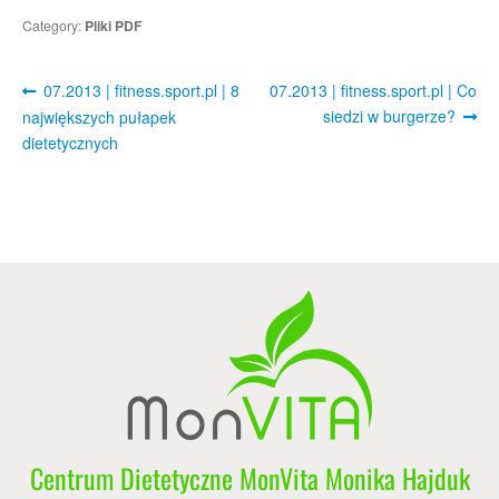
Category:
Pliki PDF
Post
Previous
Next
07.2013 | fitness.sport.pl | 8
07.2013 | fitness.sport.pl | Co
post:
post:
siedzi w burgerze?
navigation
największych pułapek
dietetycznych
Centrum Dietetyczne MonVita Monika Hajduk