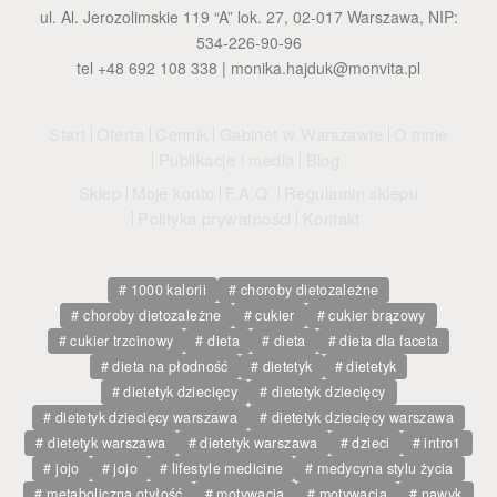
ul. Al. Jerozolimskie 119 “A” lok. 27, 02-017 Warszawa, NIP:
534-226-90-96
tel +48 692 108 338 |
monika.hajduk@monvita.pl
Start
Oferta
Cennik
Gabinet w Warszawie
O mnie
Publikacje i media
Blog
Sklep
Moje konto
F.A.Q.
Regulamin sklepu
Polityka prywatności
Kontakt
1000 kalorii
choroby dietozależne
choroby dietozależne
cukier
cukier brązowy
cukier trzcinowy
dieta
dieta
dieta dla faceta
dieta na płodność
dietetyk
dietetyk
dietetyk dziecięcy
dietetyk dziecięcy
dietetyk dziecięcy warszawa
dietetyk dziecięcy warszawa
dietetyk warszawa
dietetyk warszawa
dzieci
intro1
jojo
jojo
lifestyle medicine
medycyna stylu życia
metaboliczna otyłość
motywacja
motywacja
nawyk