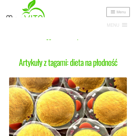
Menu
MENU
Home
Posts tagged “dieta na płodność”
Expand
Poznajmy się!
child
Artykuły z tagami: dieta na płodność
menu
Expand
Oferta
child
menu
Cennik
Sklep
Publikacje i media
Blog