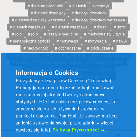
dieta na płodność
dietetyk
dietetyk
dietetyk dziecięcy
dietetyk dziecięcy
dietetyk dziecięcy warszawa
dietetyk dziecięcy warszawa
dietetyk warszawa
dietetyk warszawa
dzieci
intro1
jojo
jojo
lifestyle medicine
medycyna stylu życia
metaboliczna otyłość
motywacja
motywacja
nawyk
niepłodność
odchudzanie
odchudzanie
odporność dieci
por
suplementy
tkanka tłuszczowa
tłuszcz
wartości zdrowotne pora
witaminy dla dzieci
zdrowe odchudzanie
zdrowe odchudzanie
Informacja o Cookies
zespół metaboliczny
żywienie w chorobach
Korzystamy z tzw. plików Cookies (Ciasteczka).
Pomagają nam one ulepszać usługi, analizować
ruch na naszej stronie i tworzyć anonimowe
Copyright © 2020 monvita.pl – Wszelkie prawa zastrzeżone.
statystyki. Jeżeli nie blokujesz plików cookies, to
zgadzasz się na ich używanie i zapisanie w
Stronę wykonała
GRUPA-NOVA.PL
pamięci urządzenia. Pamiętaj, że zawsze możesz
zmienić ustawienia swojej przeglądarki – więcej
dowiesz się tutaj:
Polityka Prywatności →…