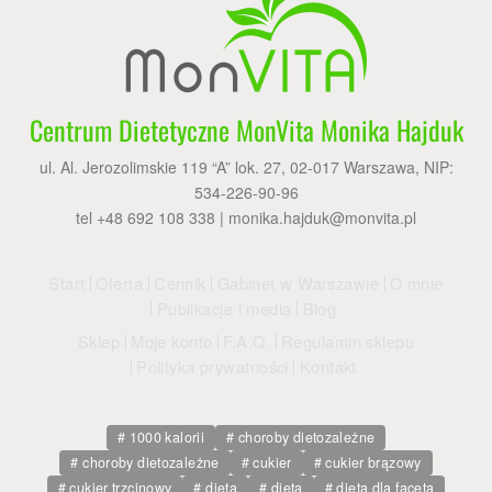
Centrum Dietetyczne MonVita Monika Hajduk
ul. Al. Jerozolimskie 119 “A” lok. 27, 02-017 Warszawa, NIP:
534-226-90-96
tel +48 692 108 338 |
monika.hajduk@monvita.pl
Start
Oferta
Cennik
Gabinet w Warszawie
O mnie
Publikacje i media
Blog
Sklep
Moje konto
F.A.Q.
Regulamin sklepu
Polityka prywatności
Kontakt
1000 kalorii
choroby dietozależne
choroby dietozależne
cukier
cukier brązowy
cukier trzcinowy
dieta
dieta
dieta dla faceta