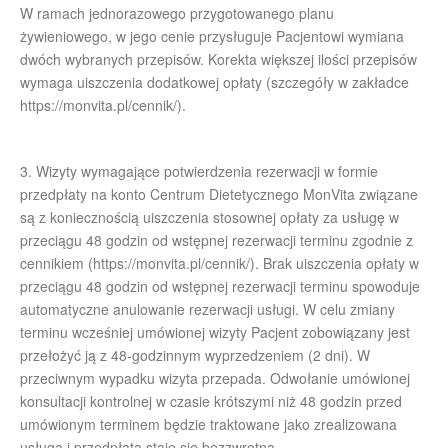
W ramach jednorazowego przygotowanego planu
żywieniowego, w jego cenie przysługuje Pacjentowi wymiana
dwóch wybranych przepisów. Korekta większej ilości przepisów
wymaga uiszczenia dodatkowej opłaty (szczegóły w zakładce
https://monvita.pl/cennik/).
3. Wizyty wymagające potwierdzenia rezerwacji w formie
przedpłaty na konto Centrum Dietetycznego MonVita związane
są z koniecznością uiszczenia stosownej opłaty za usługę w
przeciągu 48 godzin od wstępnej rezerwacji terminu zgodnie z
cennikiem (https://monvita.pl/cennik/). Brak uiszczenia opłaty w
przeciągu 48 godzin od wstępnej rezerwacji terminu spowoduje
automatyczne anulowanie rezerwacji usługi. W celu zmiany
terminu wcześniej umówionej wizyty Pacjent zobowiązany jest
przełożyć ją z 48-godzinnym wyprzedzeniem (2 dni). W
przeciwnym wypadku wizyta przepada. Odwołanie umówionej
konsultacji kontrolnej w czasie krótszymi niż 48 godzin przed
umówionym terminem będzie traktowane jako zrealizowana
usługa i przedpłata staje się bezzwrotna.