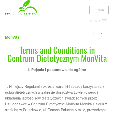
Menu
MENU
Home
Terms and Conditions in Centrum Dietetycznym
MonVita
Expand
Poznajmy się!
Terms and Conditions in
child
menu
Centrum Dietetycznym MonVita
Expand
Oferta
child
menu
Cennik
I. Pojęcia i postanowienia ogólne
Sklep
1. Niniejszy Regulamin określa warunki i zasady korzystania z
usług dietetycznych w zakresie doradztwa żywieniowego i
Publikacje i media
układania jadłospisów dietetycznych świadczonych przez
Usługodawcę – Centrum Dietetyczne MonVita Monika Hajduk z
Blog
siedzibą w Pruszkowie, ul. Tomcia Palucha 5 m. 2, prowadzącą