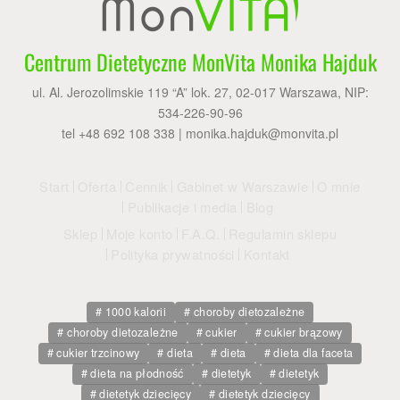
Centrum Dietetyczne MonVita Monika Hajduk
ul. Al. Jerozolimskie 119 “A” lok. 27, 02-017 Warszawa, NIP:
534-226-90-96
tel +48 692 108 338 |
monika.hajduk@monvita.pl
Start
Oferta
Cennik
Gabinet w Warszawie
O mnie
Publikacje i media
Blog
Sklep
Moje konto
F.A.Q.
Regulamin sklepu
Polityka prywatności
Kontakt
1000 kalorii
choroby dietozależne
choroby dietozależne
cukier
cukier brązowy
cukier trzcinowy
dieta
dieta
dieta dla faceta
dieta na płodność
dietetyk
dietetyk
dietetyk dziecięcy
dietetyk dziecięcy