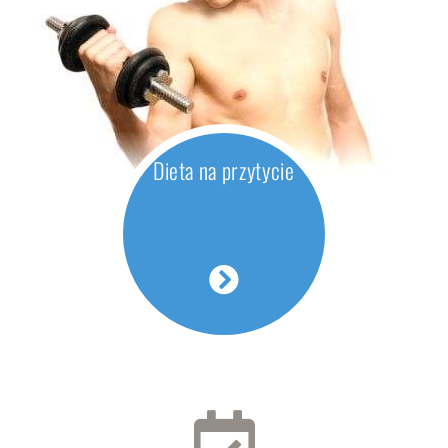
Dieta na przytycie
Ważysz zbyt mało i nie wiesz jak przytyć zdrowo?
Niepokoi Cię twój wygląd i szybka przemiana materii?
Miewasz problemy z koncentracją, bywasz osłabiony,
masz mało energii? Przeanalizujemy Twój styl życia,
Dieta na przytycie
sposób żywienia oraz zaproponujemy dietę opartą na
właściwych
Dieta na przytycie