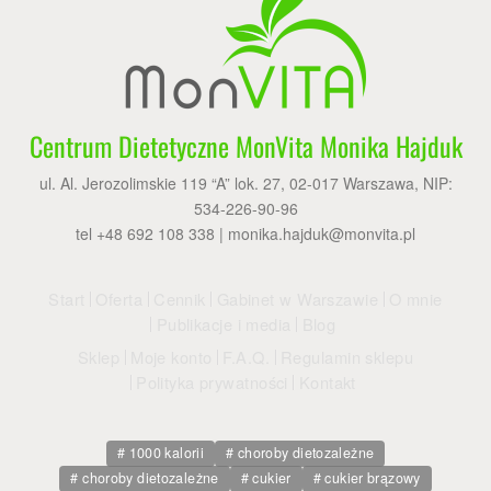
Centrum Dietetyczne MonVita Monika Hajduk
ul. Al. Jerozolimskie 119 “A” lok. 27, 02-017 Warszawa, NIP:
534-226-90-96
tel +48 692 108 338 |
monika.hajduk@monvita.pl
Start
Oferta
Cennik
Gabinet w Warszawie
O mnie
Publikacje i media
Blog
Sklep
Moje konto
F.A.Q.
Regulamin sklepu
Polityka prywatności
Kontakt
1000 kalorii
choroby dietozależne
choroby dietozależne
cukier
cukier brązowy