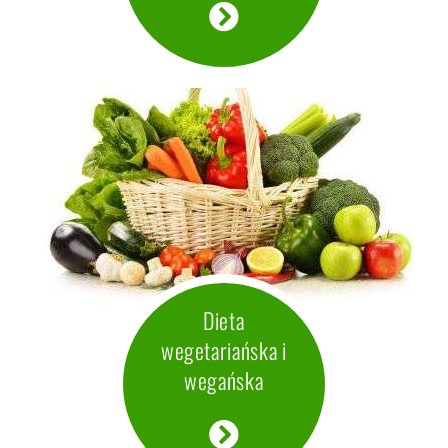
Żywienie kobiet w ciąży i karmiących
Dieta wegetariańska i wegańska
Według najnowszych badań dobrze zbilansowane diety
wegetariańskie i wegańskie są dobre na każdym okresie
życia, włącznie z okresem ciąży, laktacji, dzieciństwa,
Dieta
dojrzewania oraz dla sportowców.
wegetariańska i
wegańska