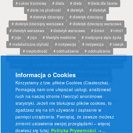
cukier trzcinowy
dieta
dieta
dieta dla faceta
dieta na płodność
dietetyk
dietetyk
dietetyk dziecięcy
dietetyk dziecięcy
dietetyk dziecięcy warszawa
dietetyk dziecięcy warszawa
dietetyk warszawa
dietetyk warszawa
dzieci
intro1
jojo
jojo
lifestyle medicine
medycyna stylu życia
metaboliczna otyłość
motywacja
motywacja
nawyk
niepłodność
odchudzanie
odchudzanie
odporność dieci
por
suplementy
tkanka tłuszczowa
tłuszcz
wartości zdrowotne pora
witaminy dla dzieci
zdrowe odchudzanie
zdrowe odchudzanie
Informacja o Cookies
zespół metaboliczny
żywienie w chorobach
Korzystamy z tzw. plików Cookies (Ciasteczka).
Pomagają nam one ulepszać usługi, analizować
ruch na naszej stronie i tworzyć anonimowe
Copyright © 2020 monvita.pl – Wszelkie prawa zastrzeżone.
statystyki. Jeżeli nie blokujesz plików cookies, to
zgadzasz się na ich używanie i zapisanie w
Stronę wykonała
GRUPA-NOVA.PL
pamięci urządzenia. Pamiętaj, że zawsze możesz
zmienić ustawienia swojej przeglądarki – więcej
dowiesz się tutaj:
Polityka Prywatności →…