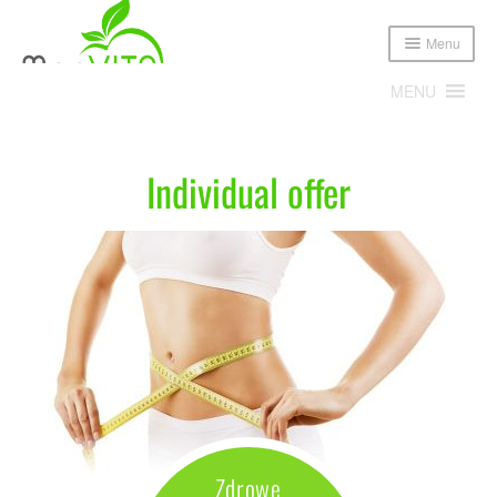
Menu
MENU
Home
Offer
Individual offer
Individual offer
Expand
Poznajmy się!
child
menu
Expand
Oferta
child
menu
Cennik
Sklep
Zdrowe odchudzanie
Publikacje i media
Dowiedz się jak prawidłowo komponować dietę, co jeść,
ile i w jakich proporcjach. Przekonaj się, że zdrowe
Blog
odżywianie bez zbędnego liczenia kalorii może być nie
Zdrowe
tylko smaczne, ale też skuteczne!