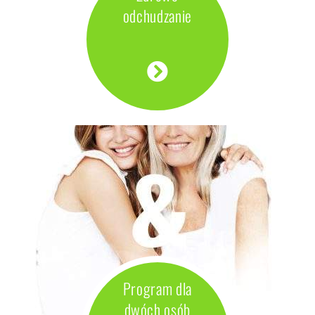
Regulamin sklepu
odchudzanie
Polityka prywatności
F.A.Q.
Kontakt
Zdrowe odchudzanie
Program dla dwóch osób
“Program Dla Dwojga” często okazuje się być lepszym
rozwiązaniem niż terapia jednoosobowa. Wspólne
spotkania to także wzajemna motywacja i możliwość
Program dla
zmiany diety wśród większej części rodziny.
dwóch osób