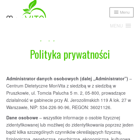
Menu
MENU
Home
Polityka prywatności
Polityka prywatności
Expand
Poznajmy się!
child
menu
Expand
Oferta
child
Administrator danych osobowych (dalej „Administrator”)
–
menu
Cennik
Centrum Dietetyczne MonVita z siedzibą w z siedzibą w
Pruszkowie, ul. Tomcia Palucha 5 m. 2, 05-800, prowadzące
działalność w gabinecie przy Al. Jerozolimskich 119 A lok. 27 w
Sklep
Warszawie, NIP: 534-226-90-96, REGON: 36021126.
Publikacje i media
Dane osobowe
– wszystkie informacje o osobie fizycznej
zidentyfikowanej lub możliwej do zidentyfikowania poprzez jeden
Blog
bądź kilka szczególnych czynników określających fizyczną,
fizjologiczną, genetyczną, psychiczną, ekonomiczną, kulturową