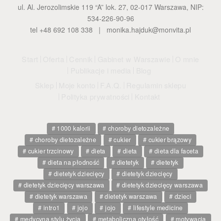
ul. Al. Jerozolimskie 119 “A” lok. 27, 02-017 Warszawa, NIP:
534-226-90-96
tel +48 692 108 338 |
monika.hajduk@monvita.pl
Start
Oferta
Cennik
Gabinet w Warszawie
O mnie
Publikacje i media
Blog
Sklep
Moje konto
F.A.Q.
Regulamin sklepu
Polityka prywatności
Kontakt
1000 kalorii
choroby dietozależne
choroby dietozależne
cukier
cukier brązowy
cukier trzcinowy
dieta
dieta
dieta dla faceta
dieta na płodność
dietetyk
dietetyk
dietetyk dziecięcy
dietetyk dziecięcy
dietetyk dziecięcy warszawa
dietetyk dziecięcy warszawa
dietetyk warszawa
dietetyk warszawa
dzieci
intro1
jojo
jojo
lifestyle medicine
medycyna stylu życia
metaboliczna otyłość
motywacja