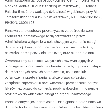
Administratorem danych osobowych jest Centrum Dietetyczne
MonVita Monika Hajduk z siedzibą w Pruszkowie, ul. Tomcia
Palucha 5 m. 2, prowadzące działalność w gabinecie przy Al.
Jerozolimskich 119 A lok. 27 w Warszawie, NIP: 534-226-90-96,
REGON: 36021126.
Państwa dane osobowe przekazywane za pośrednictwem
Formularza Kontaktowego będą przetwarzane przez
Administratora wyłącznie w celu służącym wykonaniu usługi
dietetycznej. Dane, które przetwarzamy w tym celu to imię,
nazwisko, adres poczty elektronicznej oraz numer telefonu.
Gwarantujemy spełnienie wszystkich praw wynikających z
ogólnego rozporządzenia o ochronie danych, tj. prawo dostępu
do treści danych oraz ich sprostowania, usunięcia lub
ograniczenia przetwarzania, a także prawo sprzeciwu,
zażądania zaprzestania przetwarzania i przenoszenia danych,
jak również prawo do cofnięcia zgody w dowolnym momencie
oraz prawo do wniesienia skargi do organu nadzorczego.
Podanie danych jest dobrowolne. Udostępnione przez Państwa
dane nie będą przekazywane podmiotom trzecim. Udostępnione