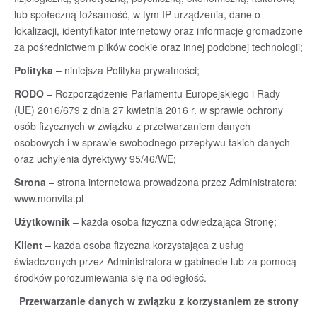
Regulamin sklepu
lub społeczną tożsamość, w tym IP urządzenia, dane o
lokalizacji, identyfikator internetowy oraz informacje gromadzone
Polityka prywatności
za pośrednictwem plików cookie oraz innej podobnej technologii;
Polityka
– niniejsza Polityka prywatności;
F.A.Q.
RODO
– Rozporządzenie Parlamentu Europejskiego i Rady
(UE) 2016/679 z dnia 27 kwietnia 2016 r. w sprawie ochrony
Kontakt
osób fizycznych w związku z przetwarzaniem danych
osobowych i w sprawie swobodnego przepływu takich danych
oraz uchylenia dyrektywy 95/46/WE;
Strona
– strona internetowa prowadzona przez Administratora:
www.monvita.pl
Użytkownik
– każda osoba fizyczna odwiedzająca Stronę;
Klient
– każda osoba fizyczna korzystająca z usług
świadczonych przez Administratora w gabinecie lub za pomocą
środków porozumiewania się na odległość.
Przetwarzanie danych w związku z korzystaniem ze strony