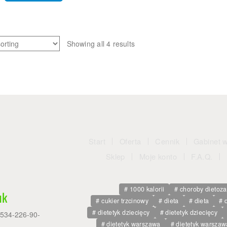
Showing all 4 results
Start
Oferta
Cennik
Gabinet 
Sklep
Moje konto
F.A.Q.
1000 kalorii
choroby dietoz
uk
cukier trzcinowy
dieta
dieta
dietetyk dziecięcy
dietetyk dziecięcy
: 534-226-90-
dietetyk warszawa
dietetyk warszaw