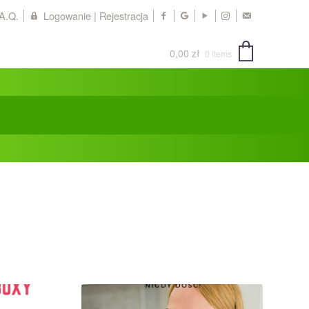
.A.Q.
Logowanie | Rejestracja
0,00
zł
0 items