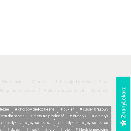
w Warszawie
O mnie
Publikacje i media
Blog
Regulamin sklepu
Polityka prywatności
Kontakt
ależne
choroby dietozależne
cukier
cukier brązowy
dieta dla faceta
dieta na płodność
dietetyk
dietetyk
dietetyk dziecięcy warszawa
dietetyk dziecięcy warszawa
a
dzieci
intro1
jojo
jojo
lifestyle medicine