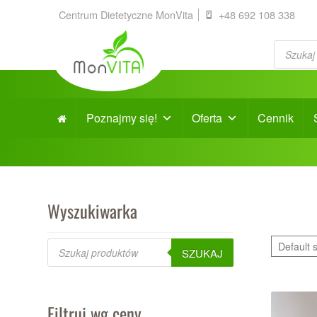
Centrum Dietetyczne MonVita
+48 692 108 338
Products
search
Poznajmy się!
Oferta
Cennik
Wyszukiwarka
Products
search
SZUKAJ
Filtruj wg ceny