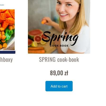
chboxy
SPRING cook-book
89,00
zł
Add to cart