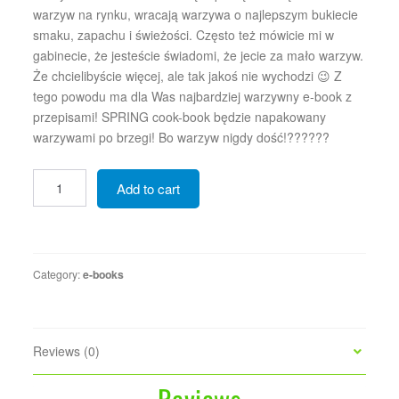
warzyw na rynku, wracają warzywa o najlepszym bukiecie
smaku, zapachu i świeżości. Często też mówicie mi w
gabinecie, że jesteście świadomi, że jecie za mało warzyw.
Że chcielibyście więcej, ale tak jakoś nie wychodzi 😉 Z
tego powodu ma dla Was najbardziej warzywny e-book z
przepisami! SPRING cook-book będzie napakowany
warzywami po brzegi! Bo warzyw nigdy dość!??????
SPRING
Add to cart
cook-
book
quantity
Category:
e-books
Reviews (0)