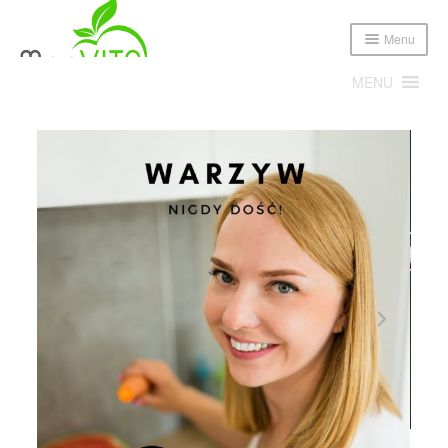
Menu
MENU
Expand
Poznajmy się!
child
menu
Expand
Oferta
child
menu
Cennik
Sklep
Publikacje i media
Blog