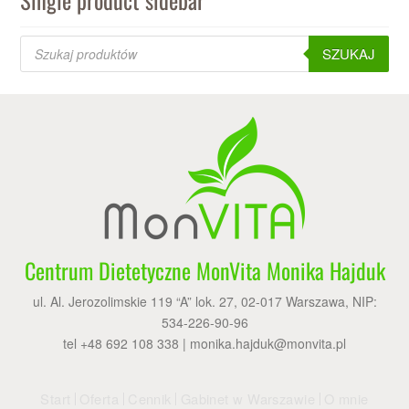
Products
search
SZUKAJ
Centrum Dietetyczne MonVita Monika Hajduk
ul. Al. Jerozolimskie 119 “A” lok. 27, 02-017 Warszawa, NIP:
534-226-90-96
tel +48 692 108 338 |
monika.hajduk@monvita.pl
Start
Oferta
Cennik
Gabinet w Warszawie
O mnie