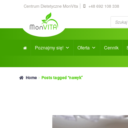
Centrum Dietetyczne MonVita
+48 692 108 338
Products
search
Poznajmy się!
Oferta
Cennik
Home
Posts tagged “nawyk”