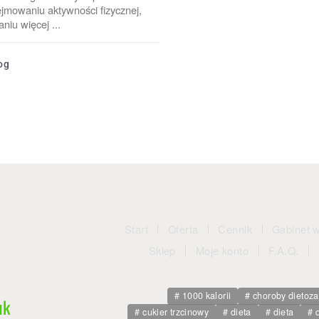
ejmowaniu aktywności fizycznej,
iu więcej ...
og
Start
Oferta
Cennik
Gabinet 
Sklep
Moje konto
F.A.Q.
1000 kalorii
choroby dietoz
uk
cukier trzcinowy
dieta
dieta