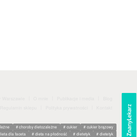
w Warszawie
O mnie
Publikacje i media
Blog
Regulamin sklepu
Polityka prywatności
Kontakt
ależne
choroby dietozależne
cukier
cukier brązowy
dieta dla faceta
dieta na płodność
dietetyk
dietetyk