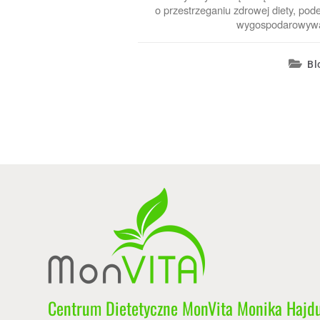
o przestrzeganiu zdrowej diety, pod
wygospodarowywan
Bl
Centrum Dietetyczne MonVita Monika Hajd