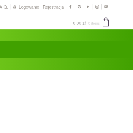
.A.Q.
Logowanie | Rejestracja
0,00
zł
0 items