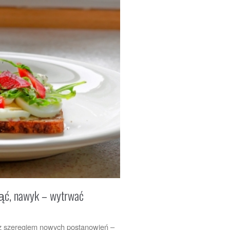
ąć, nawyk – wytrwać
o z szeregiem nowych postanowień –