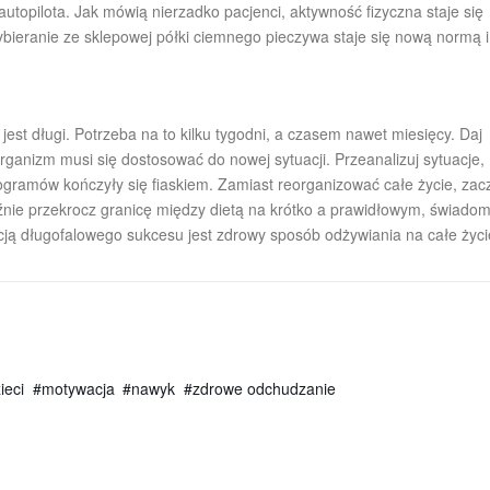
topilota. Jak mówią nierzadko pacjenci, aktywność fizyczna staje się
ybieranie ze sklepowej półki ciemnego pieczywa staje się nową normą i
st długi. Potrzeba na to kilku tygodni, a czasem nawet miesięcy. Daj
organizm musi się dostosować do nowej sytuacji. Przeanalizuj sytuacje,
ogramów kończyły się fiaskiem. Zamiast reorganizować całe życie, zacz
źnie przekrocz granicę między dietą na krótko a prawidłowym, świado
ją długofalowego sukcesu jest zdrowy sposób odżywiania na całe życi
ieci
motywacja
nawyk
zdrowe odchudzanie