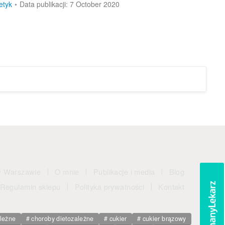
etyk
7 October 2020
w Warszawie
O mnie
Publikacje i media
Blog
Regulamin sklepu
Polityka prywatności
Kontakt