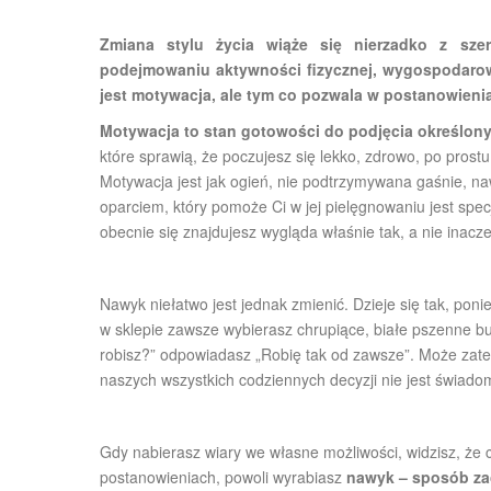
Zmiana stylu życia wiąże się nierzadko z sze
podejmowaniu aktywności fizycznej, wygospodarow
jest motywacja, ale tym co pozwala w postanowieni
Motywacja to stan gotowości do podjęcia określon
które sprawią, że poczujesz się lekko, zdrowo, po prostu
Motywacja jest jak ogień, nie podtrzymywana gaśnie, na
oparciem, który pomoże Ci w jej pielęgnowaniu jest spec
Blog
obecnie się znajdujesz wygląda właśnie tak, a nie inacze
Medycyna stylu życia
Motywacja pozwa
nawyk – wy
Nawyk niełatwo jest jednak zmienić. Dzieje się tak, po
w sklepie zawsze wybierasz chrupiące, białe pszenne bu
robisz?” odpowiadasz „Robię tak od zawsze”. Może zat
naszych wszystkich codziennych decyzji nie jest świado
Gdy nabierasz wiary we własne możliwości, widzisz, że 
postanowieniach, powoli wyrabiasz
nawyk – sposób za