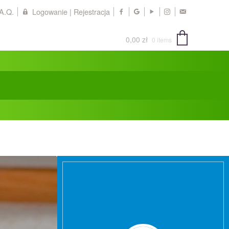
.A.Q.
Logowanie | Rejestracja
0,00
zł
0 items