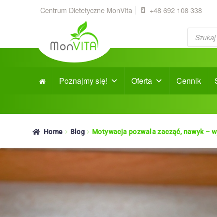
Centrum Dietetyczne MonVita
+48 692 108 338
Products
search
Poznajmy się!
Oferta
Cennik
Home
Blog
Motywacja pozwala zacząć, nawyk – w