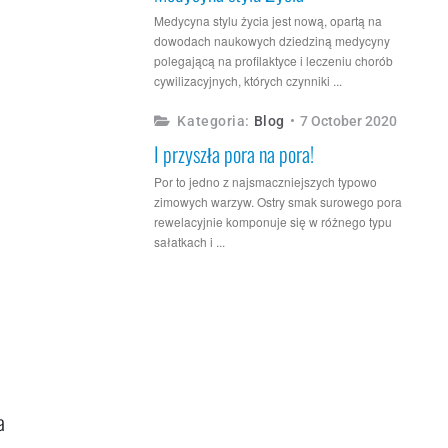
Medycyna stylu życia
Medycyna stylu życia jest nową, opartą na
dowodach naukowych dziedziną medycyny
polegającą na profilaktyce i leczeniu chorób
cywilizacyjnych, których czynniki ...
Blog
7 October 2020
I przyszła pora na pora!
Por to jedno z najsmaczniejszych typowo
zimowych warzyw. Ostry smak surowego pora
rewelacyjnie komponuje się w różnego typu
sałatkach i ...
a