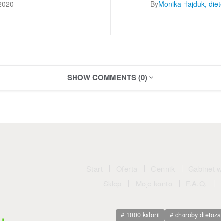
2020
By
Monika Hajduk, diet
SHOW COMMENTS (0)
Start
Oferta
Cennik
Gabinet 
Sklep
Moje konto
F.A.Q.