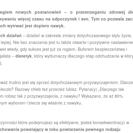
regiem nowych postanowień – o przestrzeganiu zdrowej die
ywaniu więcej czasu na odpoczynek i sen. Tym co pozwala zac
ach wytrwać jest dopiero nawyk.
ych działań
– działań w zakresie zmiany dotychczasowego stylu życia,
 lepiej. Nie bez znaczenia jest tu także otwarte i pozytywne nastawienie
wet wtedy, gdy sukces jest już za rogiem. Buforem bezpieczeństwa i
jalista –
dietetyk
, który wytłumaczy dlaczego etap odchudzania w któ
Blog
Blog
j.
la zacząć,
I przyszła pora na pora!
Lep
trwać
nieważ trudno jest się oprzeć dotychczasowym przyzwyczajeniom. Dlacz
łeczki? Razowy chleb też przecież lubisz. Pytana(y) „Dlaczego tak
em robisz tak z przyzwyczajenia, z nawyku? Wykazano, że aż 80%
mym wyborem i bierze się właśnie z nawyku.
czynności które podejmujesz są efektywne, jesteś konsekwentna(y) w
chowania powstający w toku powtarzania pewnego rodzaju