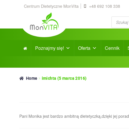
Centrum Dietetyczne MonVita
+48 692 108 338
Products
search
Poznajmy się!
Oferta
Cennik
Home
imichta (5 marca 2016)
Pani Monika jest bardzo ambitną dietetyczką,dzięki jej 