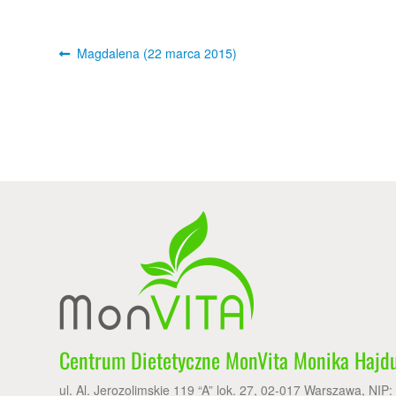
Post
Previous
Magdalena (22 marca 2015)
post:
navigation
Centrum Dietetyczne MonVita Monika Hajd
ul. Al. Jerozolimskie 119 “A” lok. 27, 02-017 Warszawa, NIP