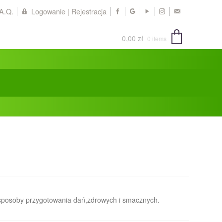
.A.Q.
Logowanie | Rejestracja
0,00
zł
0 items
 sposoby przygotowania dań,zdrowych i smacznych.