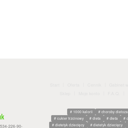
Start
Oferta
Cennik
Gabinet 
Sklep
Moje konto
F.A.Q.
1000 kalorii
choroby dietoz
uk
cukier trzcinowy
dieta
dieta
dietetyk dziecięcy
dietetyk dziecięcy
: 534-226-90-