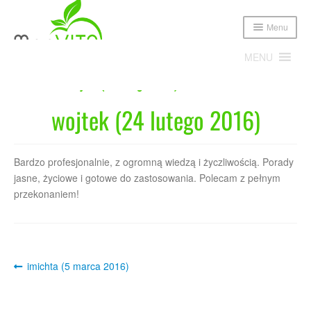
Menu
MENU
Home
wojtek (24 lutego 2016)
wojtek (24 lutego 2016)
Expand
Poznajmy się!
child
menu
Expand
Oferta
Bardzo profesjonalnie, z ogromną wiedzą i życzliwością. Porady
child
menu
jasne, życiowe i gotowe do zastosowania. Polecam z pełnym
Cennik
przekonaniem!
Sklep
Publikacje i media
Post
Previous
imichta (5 marca 2016)
post:
navigation
Blog