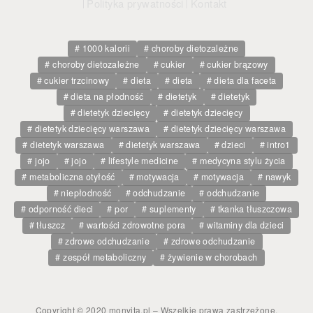
Polityka prywatności
Kontakt
1000 kalorii
choroby dietozależne
choroby dietozależne
cukier
cukier brązowy
cukier trzcinowy
dieta
dieta
dieta dla faceta
dieta na płodność
dietetyk
dietetyk
dietetyk dziecięcy
dietetyk dziecięcy
dietetyk dziecięcy warszawa
dietetyk dziecięcy warszawa
dietetyk warszawa
dietetyk warszawa
dzieci
intro1
jojo
jojo
lifestyle medicine
medycyna stylu życia
metaboliczna otyłość
motywacja
motywacja
nawyk
niepłodność
odchudzanie
odchudzanie
odporność dieci
por
suplementy
tkanka tłuszczowa
tłuszcz
wartości zdrowotne pora
witaminy dla dzieci
zdrowe odchudzanie
zdrowe odchudzanie
zespół metaboliczny
żywienie w chorobach
Copyright © 2020 monvita.pl – Wszelkie prawa zastrzeżone.