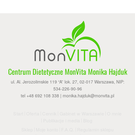
Regulamin sklepu
Polityka prywatności
F.A.Q.
Kontakt
Centrum Dietetyczne MonVita Monika Hajduk
ul. Al. Jerozolimskie 119 “A” lok. 27, 02-017 Warszawa, NIP:
534-226-90-96
tel +48 692 108 338 |
monika.hajduk@monvita.pl
Start
Oferta
Cennik
Gabinet w Warszawie
O mnie
Publikacje i media
Blog
Sklep
Moje konto
F.A.Q.
Regulamin sklepu