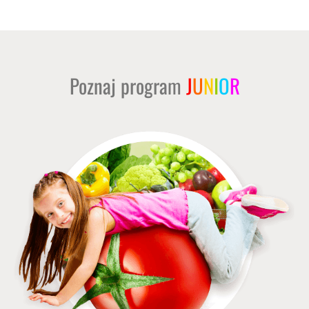
Poznaj program
J
U
N
I
O
R