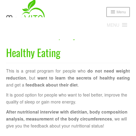
Menu
MENU
Home
Dieta
Healthy Eating
Healthy Eating
Expand
Poznajmy się!
child
menu
Expand
Oferta
This is a great program for people who
do not need weight
child
menu
reduction
, but
want to learn the secrets of healthy eating
Cennik
and get a
feedback about their diet
.
It is good option for people who want to feel better, improve the
Sklep
quality of sleep or gain more energy.
Publikacje i media
After nutritional interview with dietitian, body composition
analysis, measurement of the body circumferences
, we will
give you the feedback about your nutritional status!
Blog