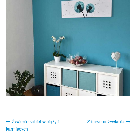
Post
Previous
Next
Żywienie kobiet w ciąży i
Zdrowe odżywianie
post:
post:
navigation
karmiących