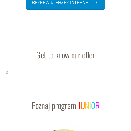
REZERWUJ PRZEZ INTERNET
Regulamin sklepu
Polityka prywatności
F.A.Q.
Kontakt
Get to know our offer
0
Poznaj program
J
U
N
I
O
R