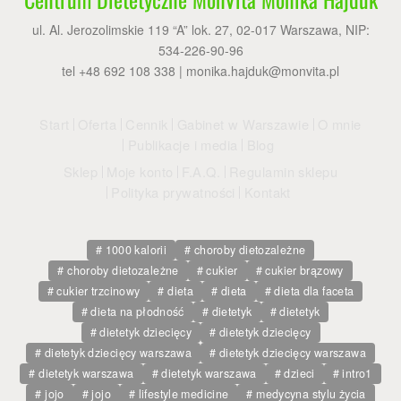
ul. Al. Jerozolimskie 119 “A” lok. 27, 02-017 Warszawa, NIP:
534-226-90-96
tel +48 692 108 338 |
monika.hajduk@monvita.pl
Start
Oferta
Cennik
Gabinet w Warszawie
O mnie
Publikacje i media
Blog
Sklep
Moje konto
F.A.Q.
Regulamin sklepu
Polityka prywatności
Kontakt
1000 kalorii
choroby dietozależne
choroby dietozależne
cukier
cukier brązowy
cukier trzcinowy
dieta
dieta
dieta dla faceta
dieta na płodność
dietetyk
dietetyk
dietetyk dziecięcy
dietetyk dziecięcy
dietetyk dziecięcy warszawa
dietetyk dziecięcy warszawa
dietetyk warszawa
dietetyk warszawa
dzieci
intro1
jojo
jojo
lifestyle medicine
medycyna stylu życia