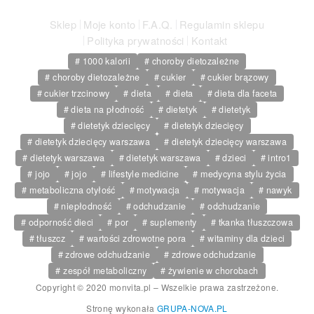
Sklep
Moje konto
F.A.Q.
Regulamin sklepu
Polityka prywatności
Kontakt
1000 kalorii
choroby dietozależne
choroby dietozależne
cukier
cukier brązowy
cukier trzcinowy
dieta
dieta
dieta dla faceta
dieta na płodność
dietetyk
dietetyk
dietetyk dziecięcy
dietetyk dziecięcy
dietetyk dziecięcy warszawa
dietetyk dziecięcy warszawa
dietetyk warszawa
dietetyk warszawa
dzieci
intro1
jojo
jojo
lifestyle medicine
medycyna stylu życia
metaboliczna otyłość
motywacja
motywacja
nawyk
niepłodność
odchudzanie
odchudzanie
odporność dieci
por
suplementy
tkanka tłuszczowa
tłuszcz
wartości zdrowotne pora
witaminy dla dzieci
zdrowe odchudzanie
zdrowe odchudzanie
zespół metaboliczny
żywienie w chorobach
Copyright © 2020 monvita.pl – Wszelkie prawa zastrzeżone.
Stronę wykonała
GRUPA-NOVA.PL