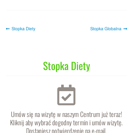
Post
Previous
Next
Stopka Diety
Stopka Globalna
post:
post:
navigation
Stopka Diety
Umów się na wizytę w naszym Centrum już teraz!
Kliknij aby wybrać dogodny termin i umów wizytę.
Dostaniesz potwierdzenie na e-mail.