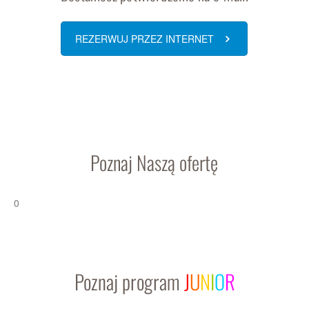
REZERWUJ PRZEZ INTERNET
Poznaj Naszą ofertę
0
Poznaj program
J
U
N
I
O
R