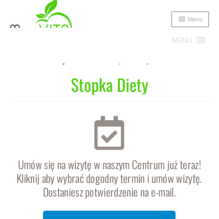
Menu
MENU
Home
Sekcja Globalna
Stopka Diety
Stopka Diety
Expand
Poznajmy się!
child
menu
Expand
Oferta
child
menu
Cennik
Sklep
Umów się na wizytę w naszym Centrum już teraz!
Kliknij aby wybrać dogodny termin i umów wizytę.
Publikacje i media
Dostaniesz potwierdzenie na e-mail.
Blog