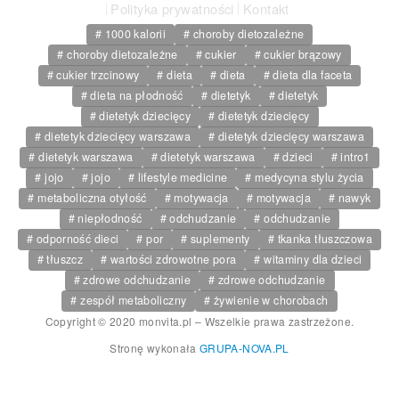
Polityka prywatności
Kontakt
1000 kalorii
choroby dietozależne
choroby dietozależne
cukier
cukier brązowy
cukier trzcinowy
dieta
dieta
dieta dla faceta
dieta na płodność
dietetyk
dietetyk
dietetyk dziecięcy
dietetyk dziecięcy
dietetyk dziecięcy warszawa
dietetyk dziecięcy warszawa
dietetyk warszawa
dietetyk warszawa
dzieci
intro1
jojo
jojo
lifestyle medicine
medycyna stylu życia
metaboliczna otyłość
motywacja
motywacja
nawyk
niepłodność
odchudzanie
odchudzanie
odporność dieci
por
suplementy
tkanka tłuszczowa
tłuszcz
wartości zdrowotne pora
witaminy dla dzieci
zdrowe odchudzanie
zdrowe odchudzanie
zespół metaboliczny
żywienie w chorobach
Copyright © 2020 monvita.pl – Wszelkie prawa zastrzeżone.
Stronę wykonała
GRUPA-NOVA.PL