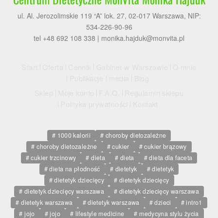
ul. Al. Jerozolimskie 119 “A” lok. 27, 02-017 Warszawa, NIP:
534-226-90-96
tel +48 692 108 338 |
monika.hajduk@monvita.pl
Start
Oferta
Cennik
Gabinet w Warszawie
O mnie
Publikacje i media
Blog
Sklep
Moje konto
F.A.Q.
Regulamin sklepu
Polityka prywatności
Kontakt
1000 kalorii
choroby dietozależne
choroby dietozależne
cukier
cukier brązowy
cukier trzcinowy
dieta
dieta
dieta dla faceta
dieta na płodność
dietetyk
dietetyk
dietetyk dziecięcy
dietetyk dziecięcy
dietetyk dziecięcy warszawa
dietetyk dziecięcy warszawa
dietetyk warszawa
dietetyk warszawa
dzieci
intro1
jojo
jojo
lifestyle medicine
medycyna stylu życia