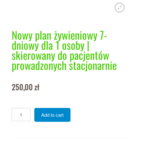
Regulamin sklepu
Polityka prywatności
Nowy plan żywieniowy 7-
F.A.Q.
dniowy dla 1 osoby |
Kontakt
skierowany do pacjentów
prowadzonych stacjonarnie
250,00
zł
Nowy
Add to cart
plan
żywieniowy
7-
dniowy