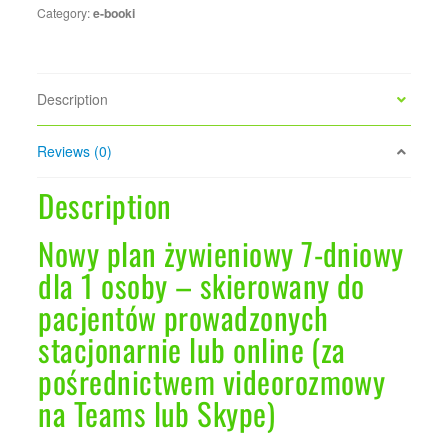
Category:
e-booki
dla
1
osoby
|
Description
skierowany
do
Reviews (0)
pacjentów
prowadzonych
Description
stacjonarnie
quantity
Nowy plan żywieniowy 7-dniowy
dla 1 osoby – skierowany do
pacjentów prowadzonych
stacjonarnie lub online (za
pośrednictwem videorozmowy
na Teams lub Skype)