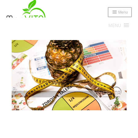
Menu
MENU
Expand
Poznajmy się!
child
menu
Expand
Oferta
child
menu
Cennik
Sklep
Publikacje i media
Blog